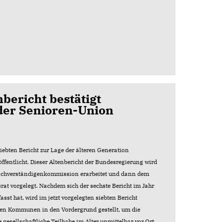
bericht bestätigt
 der Senioren-Union
bten Bericht zur Lage der älteren Generation
ffentlicht. Dieser
Altenbericht der Bundesregierung wird
 Sachverständigenkommission erarbeitet und dann dem
t vorgelegt. Nachdem sich der sechste Bericht im Jahr
sst hat, wird im jetzt vorgelegten siebten Bericht
den Kommunen in den Vordergrund gestellt, um die
gesellschaftliche Teilhabe im Alter unmittelbar vor Ort