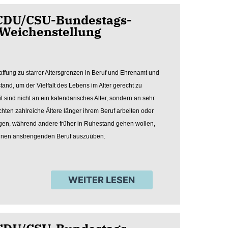
 CDU/CSU-Bundestags-
e Weichenstellung
ffung zu starrer Altersgrenzen in Beruf und Ehrenamt und
and, um der Vielfalt des Lebens im Alter gerecht zu
 sind nicht an ein kalendarisches Alter, sondern an sehr
en zahlreiche Ältere länger ihrem Beruf arbeiten oder
ätigen, während andere früher in Ruhestand gehen wollen,
, einen anstrengenden Beruf auszuüben.
WEITER LESEN