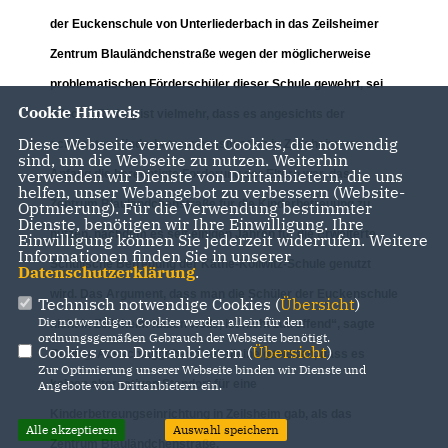
der Euckenschule von Unterliederbach in das Zeilsheimer
Zentrum Blauländchenstraße wegen der möglicherweise
problematischen Förderschüler dieser Schule gewehrt, sei
Cookie Hinweis
falsch. „Richtig ist vielmehr, dass es angesichts der
Diese Webseite verwendet Cookies, die notwendig
schlechten Kinderbetreuungssituation in Zeilsheim von
sind, um die Webseite zu nutzen. Weiterhin
verwenden wir Dienste von Drittanbietern, die uns
Anfang die berechtigte Forderung der Eltern war, das
helfen, unser Webangebot zu verbessern (Website-
Zentrum Blauländchenstraße für die Kinderbetreuung zu
Optmierung). Für die Verwendung bestimmter
Dienste, benötigen wir Ihre Einwilligung. Ihre
nutzen, nachdem es seit einigen Jahren für die Erweiterte
Einwilligung können Sie jederzeit widerrufen. Weitere
Informationen finden Sie in unserer
Schulische Betreuung der Käthe-Kollwitz-Schule genutzt
Datenschutzerklärung
.
wird. Das Argument, dass man die Schüler der Euckenschule
Technisch notwendige Cookies (
Übersicht
)
Die notwendigen Cookies werden allein für den
nicht in Zeilsheim haben wolle, ist nicht zutreffend“, sagte
ordnungsgemäßen Gebrauch der Webseite benötigt.
Cookies von Drittanbietern (
Übersicht
)
Gerling. Ausschlaggebend sei alleine gewesen, dass es
Zur Optimierung unserer Webseite binden wir Dienste und
keinen alternativen Standort für eine
Angebote von Drittanbietern ein.
Kinderbetreungseinrichtung in Zeilsheim gab, als das
Alle akzeptieren
Auswahl speichern
Zentrum Blauländchenstraße.