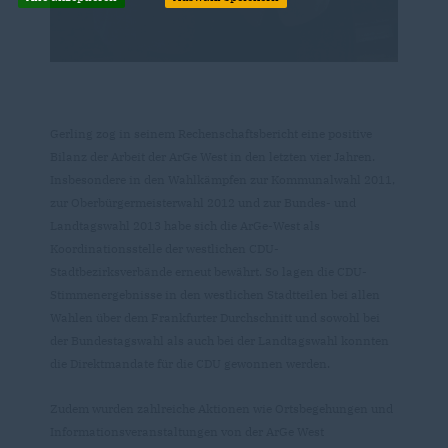
Gerling zog in seinem Rechenschaftsbericht eine positive
Bilanz der Arbeit der ArGe West in den letzten vier Jahren.
Insbesondere in den Wahlkämpfen zur Kommunalwahl 2011,
zur Oberbürgermeisterwahl 2012 und zur Bundes- und
Landtagswahl 2013 habe sich die ArGe-West als
Koordinationsstelle der westlichen CDU-
Stadtbezirksverbände erneut bewährt. So lagen die CDU-
Stimmenergebnisse in den westlichen Stadtteilen bei allen
Wahlen über dem Frankfurter Durchschnitt und sowohl bei
der Bundestagswahl als auch bei der Landtagswahl konnten
die Direktmandate für die CDU gewonnen werden.
Zudem wurden zahlreiche Aktionen wie Ortsbegehungen und
Informationsveranstaltungen von der ArGe West