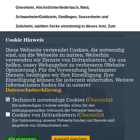
Griesheim, Höchst/Unterliederbach, Nied,
Schwanheim/Goldstein, Sindlingen, Sossenheim und
Zeilsheim, wählten Serke einstimmig in dieses Amt. Zum
Schriftführer wurde Markus Wagner und zur 2. Schriftführerin
Cookie Hinweis
Susanne Ronneburg gewählt.
Diese Webseite verwendet Cookies, die notwendig
sind, um die Webseite zu nutzen. Weiterhin
verwenden wir Dienste von Drittanbietern, die uns
helfen, unser Webangebot zu verbessern (Website-
Optmierung). Für die Verwendung bestimmter
Dienste, benötigen wir Ihre Einwilligung. Ihre
Einwilligung können Sie jederzeit widerrufen. Weitere
Informationen finden Sie in unserer
Datenschutzerklärung
.
Technisch notwendige Cookies (
Übersicht
)
Die notwendigen Cookies werden allein für den
ordnungsgemäßen Gebrauch der Webseite benötigt.
Cookies von Drittanbietern (
Übersicht
)
Zur Optimierung unserer Webseite binden wir Dienste und
Angebote von Drittanbietern ein.
Alle akzeptieren
Auswahl speichern