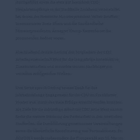
durchgeführt sowie die stets gut besuchten CDU-
Neujahrsempfänge in der Stadthalle Zeilsheim veranstaltet,
bei denen der Hessische Ministerpräsident Volker Bouffier,
Innenminister Boris Rhein und die Saarländische
Ministerpräsidentin Annegret Kramp-Karrenbauer die
prominenten Redner waren.
Abschließend dankte Gerling den Mitgliedern der CDU
Arbeitsgemeinschaft West für die langjährige konstruktive
Zusammenarbeit und wünschte seinem Nachfolger ein
weiterhin erfolgreiches Wirken.
Uwe Serke sprach Gerling seinen Dank für das
jahrzehntelange Engagement für die CDU im Frankfurter
Westen aus, durch das viele Erfolge erreicht werden konnten.
Als Ziele für die zukünftige Arbeit der CDU ArGe West nannte
Serke die weitere Stärkung der Parteiarbeit in den westlichen
Stadtteilen, die Durchführung gemeinsamer Veranstaltungen
sowie die überörtliche Koordinierung von Parteiaktionen. Im
Jahr 2014 werde insbesondere die Europawahl am 25. Mai im