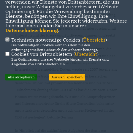
verwenden wir Dienste von Drittanbietern, die uns
helfen, unser Webangebot zu verbessern (Website-
Optmierung). Für die Verwendung bestimmter
Anlässlich seines bevorstehenden Ausscheidens zog Gerling
Dienste, benötigen wir Ihre Einwilligung. Ihre
Einwilligung können Sie jederzeit widerrufen. Weitere
eine erfolgreiche Bilanz:
Vieles, was wir uns vor sechs Jahren
Informationen finden Sie in unserer
vorgenommen haben, konnte durch den Landesvorstand mit
Datenschutzerklärung
.
Unterstützung der Kreis- und Stadtvereinigungen umgesetzt
Technisch notwendige Cookies (
Übersicht
)
werden.“ So führe die Senioren-Union Hessen nun
Die notwendigen Cookies werden allein für den
regelmäßig zwei Regionalkonferenzen pro Jahr durch, die
ordnungsgemäßen Gebrauch der Webseite benötigt.
Cookies von Drittanbietern (
Übersicht
)
Presse- und Öffentlichkeitsarbeit wurde intensiviert und das
Zur Optimierung unserer Webseite binden wir Dienste und
Magazin „Senioren-Kurier“ sowie einen eigenen
Angebote von Drittanbietern ein.
Internetauftritt eingeführt. Zudem werde seit 2007 jeweils am
01. Oktober die Großveranstaltung „Tag der hessischen
Alle akzeptieren
Auswahl speichern
Senioren-Union“ mit prominenten Rednern und bis zu 900
Teilnehmern durchgeführt. „Das alles hat die Senioren-Union
Hessen weiter vorangebracht. Wir sind als Ansprechpartner
und Interessenvertreter für die ältere Generation bekannter
und attraktiver geworden und auch unser Stellenwert in der
CDU ist gestiegen“, betonte Gerling.
In Hinblick auf die zukünftigen Aufgaben der Senioren-