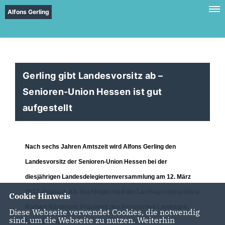
Alfons Gerling
Gerling gibt Landesvorsitz ab –
Senioren-Union Hessen ist gut
aufgestellt
Nach sechs Jahren Amtszeit wird Alfons Gerling den
Landesvorsitz der Senioren-Union Hessen bei der
diesjährigen Landesdelegiertenversammlung am 12. März
2012 abgeben.
Als Nachfolger wird der Landtagsabgeordnete
Cookie Hinweis
Norbert Kartmann, Präsident des Hessischen Landtages,
Diese Webseite verwendet Cookies, die notwendig
sind, um die Webseite zu nutzen. Weiterhin
kandidieren.