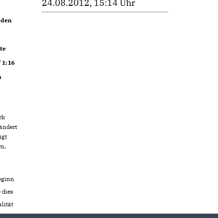
24.08.2012, 15:14 Uhr
 den
te
 1:16
m
rk
rändert
igt
rn,
eginn
 dies
lität