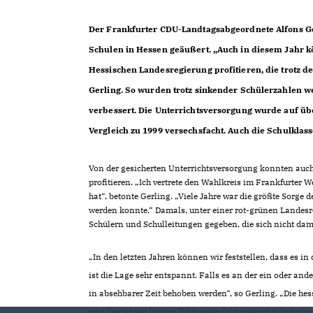
Der Frankfurter CDU-Landtagsabgeordnete Alfons Ger
Schulen in Hessen geäußert. „Auch in diesem Jahr kö
Hessischen Landesregierung profitieren, die trotz de
Gerling. So wurden trotz sinkender Schülerzahlen we
verbessert. Die Unterrichtsversorgung wurde auf üb
Vergleich zu 1999 versechsfacht. Auch die Schulklas
Von der gesicherten Unterrichtsversorgung konnten auch d
profitieren. „Ich vertrete den Wahlkreis im Frankfurter W
hat“, betonte Gerling. „Viele Jahre war die größte Sorge de
werden konnte.“ Damals, unter einer rot-grünen Landesr
Schülern und Schulleitungen gegeben, die sich nicht dami
In den letzten Jahren können wir feststellen, dass es 
ist die Lage sehr entspannt. Falls es an der ein oder and
in absehbarer Zeit behoben werden“, so Gerling. „Die he
und das ist gut für den Bildungserfolg unserer Schülerin