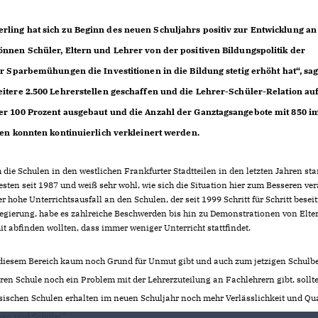
ling hat sich zu Beginn des neuen Schuljahrs positiv zur Entwicklung an
nnen Schüler, Eltern und Lehrer von der positiven Bildungspolitik der
r Sparbemühungen die Investitionen in die Bildung stetig erhöht hat“, sag
itere 2.500 Lehrerstellen geschaffen und die Lehrer-Schüler-Relation auf
er 100 Prozent ausgebaut und die Anzahl der Ganztagsangebote mit 850 i
sen konnten kontinuierlich verkleinert werden.
ie Schulen in den westlichen Frankfurter Stadtteilen in den letzten Jahren sta
esten seit 1987 und weiß sehr wohl, wie sich die Situation hier zum Besseren ve
r hohe Unterrichtsausfall an den Schulen, der seit 1999 Schritt für Schritt beseit
egierung, habe es zahlreiche Beschwerden bis hin zu Demonstrationen von Elte
t abfinden wollten, dass immer weniger Unterricht stattfindet.
in diesem Bereich kaum noch Grund für Unmut gibt und auch zum jetzigen Schulb
eren Schule noch ein Problem mit der Lehrerzuteilung an Fachlehrern gibt, sollte
ssischen Schulen erhalten im neuen Schuljahr noch mehr Verlässlichkeit und Qua
nen und Schüler.“